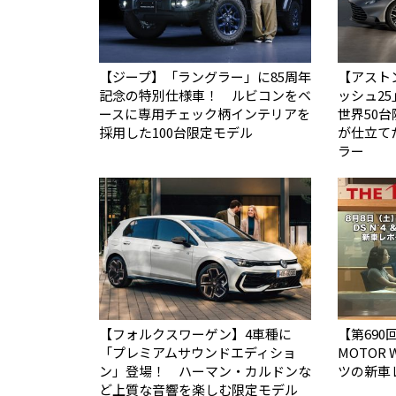
【ジープ】「ラングラー」に85周年
【アスト
記念の特別仕様車！ ルビコンをベ
ッシュ2
ースに専用チェック柄インテリアを
世界50台限定
採用した100台限定モデル
が仕立て
ラー
【フォルクスワーゲン】4車種に
【第690回
「プレミアムサウンドエディショ
MOTOR
ン」登場！ ハーマン・カルドンな
ツの新車
ど上質な音響を楽しむ限定モデル