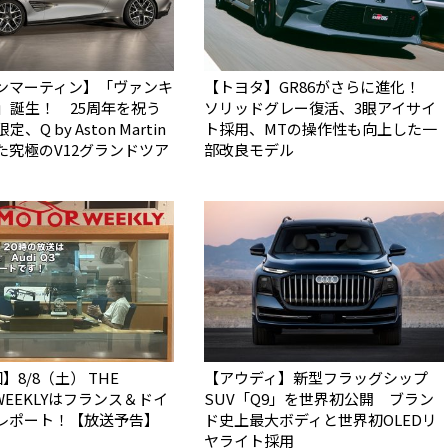
ンマーティン】「ヴァンキ
【トヨタ】GR86がさらに進化！
5」誕生！ 25周年を祝う
ソリッドグレー復活、3眼アイサイ
、Q by Aston Martin
ト採用、MTの操作性も向上した一
た究極のV12グランドツア
部改良モデル
】8/8（土） THE
【アウディ】新型フラッグシップ
 WEEKLYはフランス＆ドイ
SUV「Q9」を世界初公開 ブラン
レポート！【放送予告】
ド史上最大ボディと世界初OLEDリ
ヤライト採用