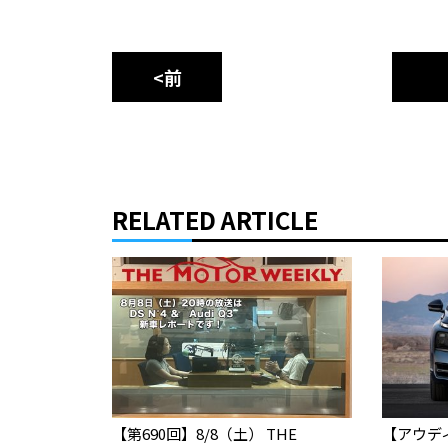
<前
RELATED ARTICLE
【第690回】8/8（土） THE
【アウデ