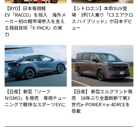
【BYD】日本専用軽
【シトロエン】本命SUV登
EV「RACCO」を投入 海外メ
場 3列7人乗り「C3 エアクロ
ーカー初の軽市場参入を支え
ス ハイブリッド」が日本デビ
る独自技術「X-PACK」の実
ュー
力
【日産】新型「リーフ
【日産】 新型エルグランド発
NISMO」を発売 専用チュー
売 16年ぶり全面刷新で第3
ニングで軽快なスポーツEVに
世代e-POWER×e-4ORCEを
搭載