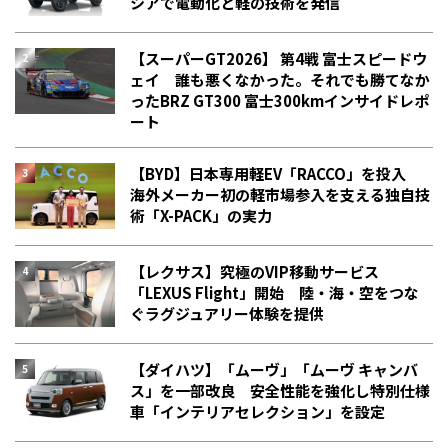
シアで電動化と軽の技術を発信
【スーパーGT2026】 第4戦 富士スピードウ
ェイ 誰も悪くなかった。それでも勝てなか
った――BRZ GT300 富士300kmインサイドレポ
ート
【BYD】日本専用軽EV「RACCO」を投入
海外メーカー初の軽市場参入を支える独自技
術「X-PACK」の実力
【レクサス】究極のVIP移動サービス
「LEXUS Flight」開始 陸・海・空をつな
ぐラグジュアリー体験を提供
【ダイハツ】「ムーヴ」「ムーヴ キャンバ
ス」を一部改良 安全性能を強化し特別仕様
車「インテリアセレクション」を設定