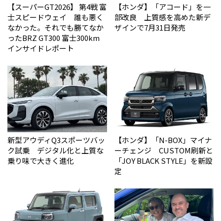
【スーパーGT2026】 第4戦 富
【ホンダ】「アコード」を一
士スピードウェイ 誰も悪く
部改良 上質感を高めた新デ
なかった。それでも勝てなか
ザインで7月31日発売
った――BRZ GT300 富士300km
インサイドレポート
新型アウディQ3スポーツバッ
【ホンダ】「N-BOX」マイナ
ク試乗 デジタル化と上質な
ーチェンジ CUSTOM刷新と
乗り味で大きく進化
「JOY BLACK STYLE」を新設
定