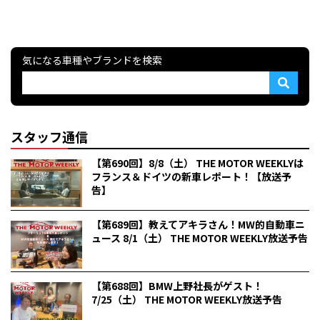
気になる車種やブランドを検索
スタッフ通信
【第690回】8/8（土） THE MOTOR WEEKLYは
フランス＆ドイツの新車レポート！【放送予
告】
【第689回】教えてアキラさん！MW的自動車ニ
ュース 8/1（土） THE MOTOR WEEKLY放送予告
【第688回】BMW上野社長がゲスト！
7/25（土） THE MOTOR WEEKLY放送予告