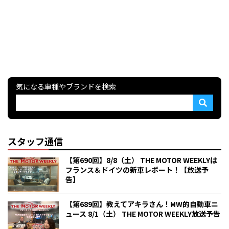
気になる車種やブランドを検索
スタッフ通信
【第690回】8/8（土） THE MOTOR WEEKLYは
フランス＆ドイツの新車レポート！【放送予
告】
【第689回】教えてアキラさん！MW的自動車ニ
ュース 8/1（土） THE MOTOR WEEKLY放送予告