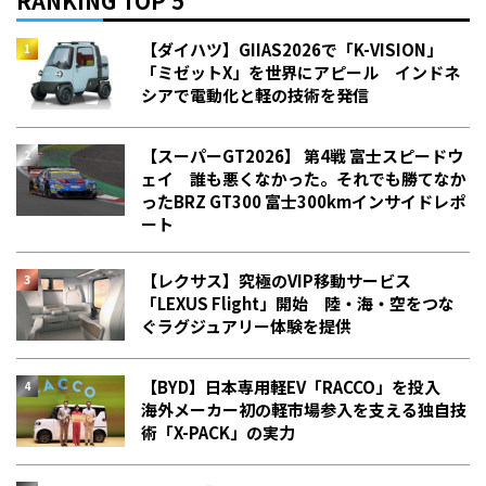
RANKING TOP 5
【ダイハツ】GIIAS2026で「K-VISION」
「ミゼットX」を世界にアピール インドネ
シアで電動化と軽の技術を発信
【スーパーGT2026】 第4戦 富士スピードウ
ェイ 誰も悪くなかった。それでも勝てなか
った――BRZ GT300 富士300kmインサイドレポ
ート
【レクサス】究極のVIP移動サービス
「LEXUS Flight」開始 陸・海・空をつな
ぐラグジュアリー体験を提供
【BYD】日本専用軽EV「RACCO」を投入
海外メーカー初の軽市場参入を支える独自技
術「X-PACK」の実力