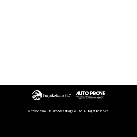
© Yokohama F.M. Broadcasting Co.,Ltd. All Right Reserved.