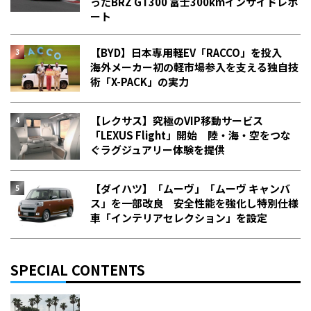
った――BRZ GT300 富士300kmインサイドレポ
ート
【BYD】日本専用軽EV「RACCO」を投入
海外メーカー初の軽市場参入を支える独自技
術「X-PACK」の実力
【レクサス】究極のVIP移動サービス
「LEXUS Flight」開始 陸・海・空をつな
ぐラグジュアリー体験を提供
【ダイハツ】「ムーヴ」「ムーヴ キャンバ
ス」を一部改良 安全性能を強化し特別仕様
車「インテリアセレクション」を設定
SPECIAL CONTENTS