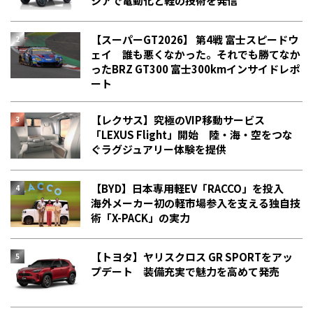
シアで電動化と軽の技術を発信
【スーパーGT2026】 第4戦 富士スピードウ
ェイ 誰も悪くなかった。それでも勝てなか
った――BRZ GT300 富士300kmインサイドレポ
ート
【レクサス】究極のVIP移動サービス
「LEXUS Flight」開始 陸・海・空をつな
ぐラグジュアリー体験を提供
【BYD】日本専用軽EV「RACCO」を投入
海外メーカー初の軽市場参入を支える独自技
術「X-PACK」の実力
【トヨタ】ヤリスクロス GR SPORTをアッ
プデート 装備充実で魅力を高めて発売