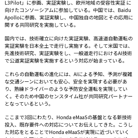
L3Pilot」に参画、実証実験し、欧州地域の受容性実証 に
向けたコンソーシアムに参加している。中国では、Baidu
Apolloに参画、実証実験し、中国独自の地図とその応用に
関する共同研究を実施している。
国内では、技術確立に向けた実証実験、高速道自動運転の
実証実験を日本全土で走行し実施する。そして米国では、
先進技術研究、実証実験をし、一般道走行におけるAI技術
で公道実証実験を実施するという対応が始まっている。
これらの自動運転の進化には、AIによる予知、予測が複雑
な交通シーンにおいても安心、安全を実現する必要があ
り、熟練ドライバーのような予防安全運転を実現してい
く。そのため中国のセンスタイム社が共同研究パートナー
となっているという。
ここまで3回にわたり、Honda eMaaSの基盤となる新技術
投入、既存要件への対応についてお伝えしてきた。こうし
た対応をとることでHonda eMaaSが実現に近づいていく