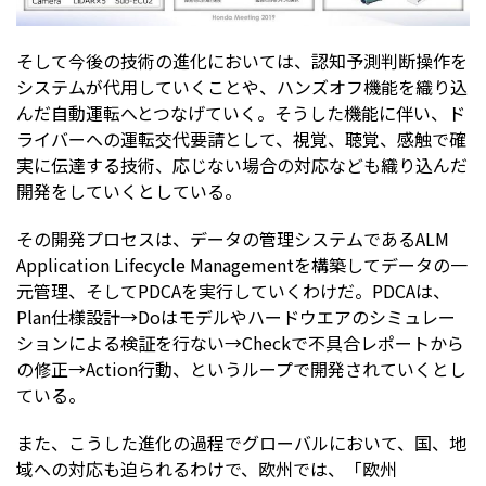
そして今後の技術の進化においては、認知予測判断操作を
システムが代用していくことや、ハンズオフ機能を織り込
んだ自動運転へとつなげていく。そうした機能に伴い、ド
ライバーへの運転交代要請として、視覚、聴覚、感触で確
実に伝達する技術、応じない場合の対応なども織り込んだ
開発をしていくとしている。
その開発プロセスは、データの管理システムであるALM
Application Lifecycle Managementを構築してデータの一
元管理、そしてPDCAを実行していくわけだ。PDCAは、
Plan仕様設計→Doはモデルやハードウエアのシミュレー
ションによる検証を行ない→Checkで不具合レポートから
の修正→Action行動、というループで開発されていくとし
ている。
また、こうした進化の過程でグローバルにおいて、国、地
域への対応も迫られるわけで、欧州では、「欧州