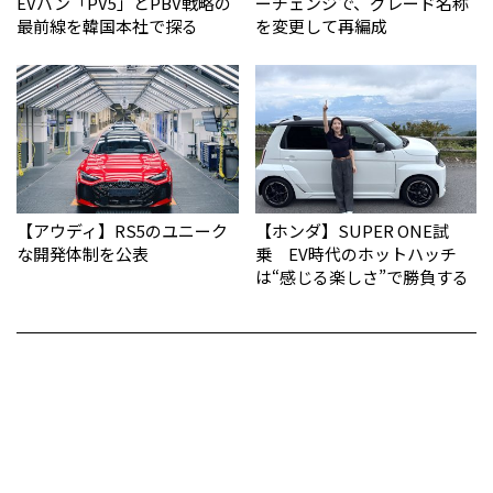
EVバン「PV5」とPBV戦略の
ーチェンジで、グレード名称
最前線を韓国本社で探る
を変更して再編成
【アウディ】RS5のユニーク
【ホンダ】SUPER ONE試
な開発体制を公表
乗 EV時代のホットハッチ
は“感じる楽しさ”で勝負する