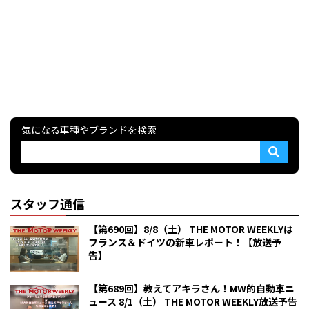
気になる車種やブランドを検索
スタッフ通信
【第690回】8/8（土） THE MOTOR WEEKLYは
フランス＆ドイツの新車レポート！【放送予
告】
【第689回】教えてアキラさん！MW的自動車ニ
ュース 8/1（土） THE MOTOR WEEKLY放送予告