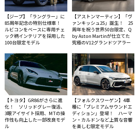
【ジープ】「ラングラー」に
【アストンマーティン】「ヴ
85周年記念の特別仕様車！
ァンキッシュ25」誕生！ 25
ルビコンをベースに専用チェ
周年を祝う世界50台限定、Q
ック柄インテリアを採用した
by Aston Martinが仕立てた
100台限定モデル
究極のV12グランドツアラー
【トヨタ】GR86がさらに進
【フォルクスワーゲン】4車
化！ ソリッドグレー復活、
種に「プレミアムサウンドエ
3眼アイサイト採用、MTの操
ディション」登場！ ハーマ
作性も向上した一部改良モデ
ン・カルドンなど上質な音響
ル
を楽しむ限定モデル