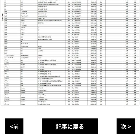
<前
記事に戻る
次 >