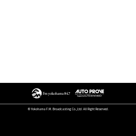
© Yokohama F.M. Broadcasting Co.,Ltd. All Right Reserved.