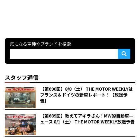
気になる車種やブランドを検索
スタッフ通信
【第690回】8/8（土） THE MOTOR WEEKLYは
フランス＆ドイツの新車レポート！【放送予
告】
【第689回】教えてアキラさん！MW的自動車ニ
ュース 8/1（土） THE MOTOR WEEKLY放送予告