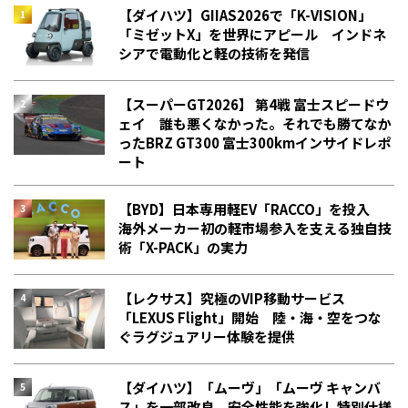
【ダイハツ】GIIAS2026で「K-VISION」
「ミゼットX」を世界にアピール インドネ
シアで電動化と軽の技術を発信
【スーパーGT2026】 第4戦 富士スピードウ
ェイ 誰も悪くなかった。それでも勝てなか
った――BRZ GT300 富士300kmインサイドレポ
ート
【BYD】日本専用軽EV「RACCO」を投入
海外メーカー初の軽市場参入を支える独自技
術「X-PACK」の実力
【レクサス】究極のVIP移動サービス
「LEXUS Flight」開始 陸・海・空をつな
ぐラグジュアリー体験を提供
【ダイハツ】「ムーヴ」「ムーヴ キャンバ
ス」を一部改良 安全性能を強化し特別仕様