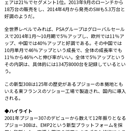
ェアは21％でセグメント1位。2013年9月のローンチから
18万台の販売をし、2014年4月から発売のSWも5.3万台と
好調のようだ。
全世界レベルでみれば、PSAグループはグローバルセール
スで2014年1月～10月期で5％アップし、欧州では11％ア
ップ、中国では40％アップと好調である。その中国では
10月単月で46％アップという成長で、全体の成長率でも
11％から46％へと伸び率がいい。全体で5％アップという
その内訳は、具体的には134万8000台を記録しているとい
う。
この新型308は125年の歴史があるプジョーの本拠地とも
いえる東フランスのソショー工場で製造され、国内に導入
される。
◆ハイライト
2001年プジョー307のデビューから数えて12年振りとなる
プジョー308は、EMP2という新型プラットフォームを採