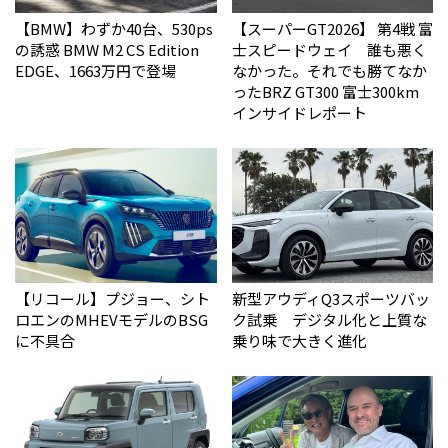
【BMW】わずか40台、530ps
【スーパーGT2026】 第4戦 富
の誘惑 BMW M2 CS Edition
士スピードウェイ 誰も悪く
EDGE、1663万円で登場
なかった。それでも勝てなか
った――BRZ GT300 富士300km
インサイドレポート
【リコール】プジョー、シト
新型アウディQ3スポーツバッ
ロエンのMHEVモデルのBSG
ク試乗 デジタル化と上質な
に不具合
乗り味で大きく進化