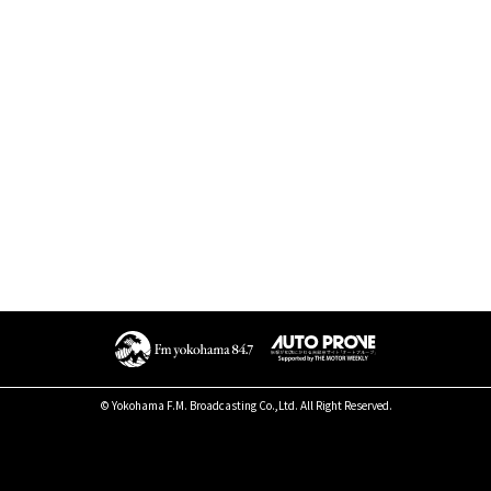
© Yokohama F.M. Broadcasting Co.,Ltd. All Right Reserved.