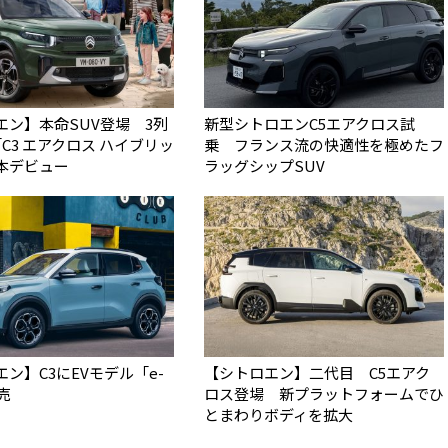
エン】本命SUV登場 3列
新型シトロエンC5エアクロス試
C3 エアクロス ハイブリッ
乗 フランス流の快適性を極めたフ
本デビュー
ラッグシップSUV
ン】C3にEVモデル「e-
【シトロエン】二代目 C5エアク
売
ロス登場 新プラットフォームでひ
とまわりボディを拡大