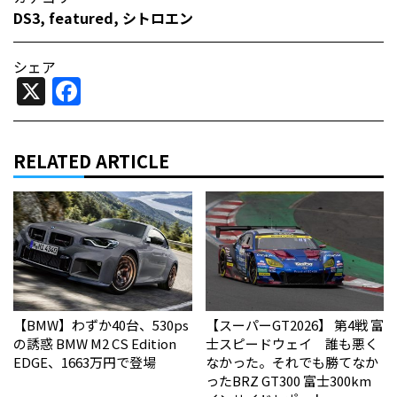
DS3
,
featured
,
シトロエン
シェア
X
Facebook
RELATED ARTICLE
【BMW】わずか40台、530ps
【スーパーGT2026】 第4戦 富
の誘惑 BMW M2 CS Edition
士スピードウェイ 誰も悪く
EDGE、1663万円で登場
なかった。それでも勝てなか
った――BRZ GT300 富士300km