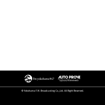
© Yokohama F.M. Broadcasting Co.,Ltd. All Right Reserved.