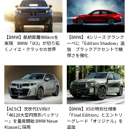
【BMW】航続距離906kmを
【BMW】 4シリーズ グランク
実現 BMW「iX3」が切り拓
ーペに「Edition Shadow」追
くノイエ・クラッセの世界
加 ブラックアクセントで精
悍さを強化
【AESC】次世代EV向け
【BMW】X5の特別仕様車
「46120大型円筒形バッテリ
「Final Edition」とエントリ
ー」を量産開始 BMW Neue
ーグレード「オリジナル」を
Klasseに採用
追加