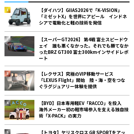
【ダイハツ】GIIAS2026で「K-VISION」
「ミゼットX」を世界にアピール インドネ
シアで電動化と軽の技術を発信
【スーパーGT2026】 第4戦 富士スピードウ
ェイ 誰も悪くなかった。それでも勝てなか
った――BRZ GT300 富士300kmインサイドレポ
ート
【レクサス】究極のVIP移動サービス
「LEXUS Flight」開始 陸・海・空をつな
ぐラグジュアリー体験を提供
【BYD】日本専用軽EV「RACCO」を投入
海外メーカー初の軽市場参入を支える独自技
術「X-PACK」の実力
【トヨタ】ヤリスクロス GR SPORTをアッ