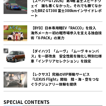
【スーパーGT2026】 第4戦 富士スピードウ
ェイ 誰も悪くなかった。それでも勝てなか
った――BRZ GT300 富士300kmインサイドレポ
ート
【BYD】日本専用軽EV「RACCO」を投入
海外メーカー初の軽市場参入を支える独自技
術「X-PACK」の実力
【ダイハツ】「ムーヴ」「ムーヴ キャンバ
ス」を一部改良 安全性能を強化し特別仕様
車「インテリアセレクション」を設定
【レクサス】究極のVIP移動サービス
「LEXUS Flight」開始 陸・海・空をつな
ぐラグジュアリー体験を提供
SPECIAL CONTENTS