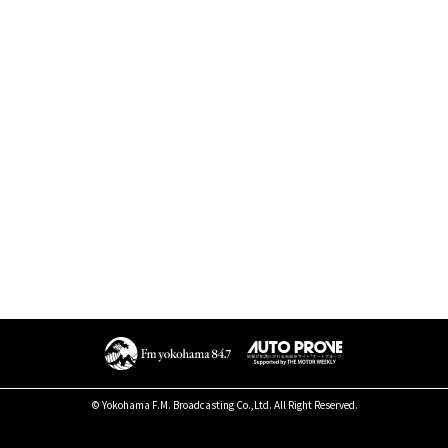
© Yokohama F.M. Broadcasting Co.,Ltd. All Right Reserved.