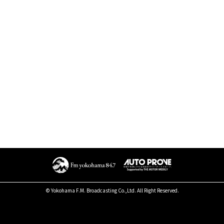
© Yokohama F.M. Broadcasting Co.,Ltd. All Right Reserved.