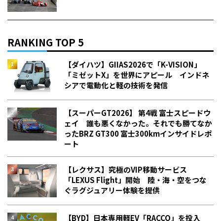
RANKING TOP 5
【ダイハツ】GIIAS2026で「K-VISION」
「ミゼットX」を世界にアピール インドネ
シアで電動化と軽の技術を発信
【スーパーGT2026】 第4戦 富士スピードウ
ェイ 誰も悪くなかった。それでも勝てなか
った――BRZ GT300 富士300kmインサイドレポ
ート
【レクサス】究極のVIP移動サービス
「LEXUS Flight」開始 陸・海・空をつな
ぐラグジュアリー体験を提供
【BYD】日本専用軽EV「RACCO」を投入