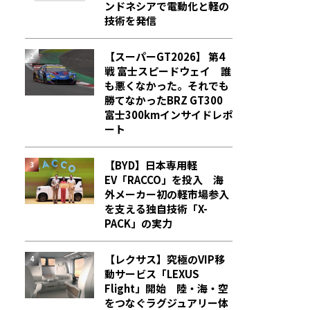
ンドネシアで電動化と軽の
技術を発信
【スーパーGT2026】 第4
戦 富士スピードウェイ 誰
も悪くなかった。それでも
勝てなかった――BRZ GT300
富士300kmインサイドレポ
ート
【BYD】日本専用軽
EV「RACCO」を投入 海
外メーカー初の軽市場参入
を支える独自技術「X-
PACK」の実力
【レクサス】究極のVIP移
動サービス「LEXUS
Flight」開始 陸・海・空
をつなぐラグジュアリー体