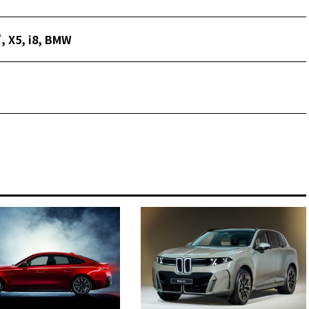
ズ
,
X5
,
i8
,
BMW