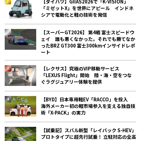
【ダイハツ】GIIAS2026で「K-VISION」
「ミゼットX」を世界にアピール インドネ
シアで電動化と軽の技術を発信
【スーパーGT2026】 第4戦 富士スピードウ
ェイ 誰も悪くなかった。それでも勝てなか
った――BRZ GT300 富士300kmインサイドレポ
ート
【レクサス】究極のVIP移動サービス
「LEXUS Flight」開始 陸・海・空をつな
ぐラグジュアリー体験を提供
【BYD】日本専用軽EV「RACCO」を投入
海外メーカー初の軽市場参入を支える独自技
術「X-PACK」の実力
【試乗記】スバル新型「レイバック S-HEV」
プロトタイプに超先行試乗！ 立駐対応の全高