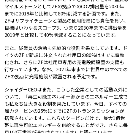
マイルストーンとしてZFの拠点でのCO2排出量を2030年
までに2019年と比較して80%削減する計画です。また、
ZFはサプライチェーンと製品の使用段階にも責任を負い、
目標はいわゆるスコープ3、つまり2030年までに排出量を
2019年と比較して40%削減することになっています。
また、従業員の活動も先駆的な役割を果たしています。ド
イツのZFで新規に注文された社用車の80%はすでに電動
化され、さらにZFは社用車専用の充電設備設置の支援も
行なっています。なお、2021年末までに世界中のすべての
ZFの拠点に充電施設が設置される予定です。
シャイダーCEOはまた、こうした企業としての活動以外に
ついて、「再生可能エネルギー源からのエネルギー生成で
も私たちは大きな役割を果たしています。今日、すべての
風力タービンの25%にすでにZFのトランスミッションが
搭載されています。これらのタービンだけで、最大1億世
帯に再生可能エネルギーを供給することができ、さらに毎
月100万世帯が追加されています」と語っています。