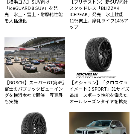
【横浜ゴム】SUV向け
【ブリヂストン】新SUV向け
「iceGUARD 8 SUV」を発
スタッドレス「BLIZZAK
売 氷上・雪上・耐摩耗性能
ICEPEAK」発売 氷上性能
を大幅強化
11％向上、摩耗ライフ14％ア
ップ
【BOSCH】スーパーGT第4戦
【ミシュラン】「クロスクラ
富士のパブリックビューイン
イメート 3 SPORT」31サイズ
グを横浜本社で開催 写真展
追加 スポーツ性能を備えた
も実施
オールシーズンタイヤを拡充