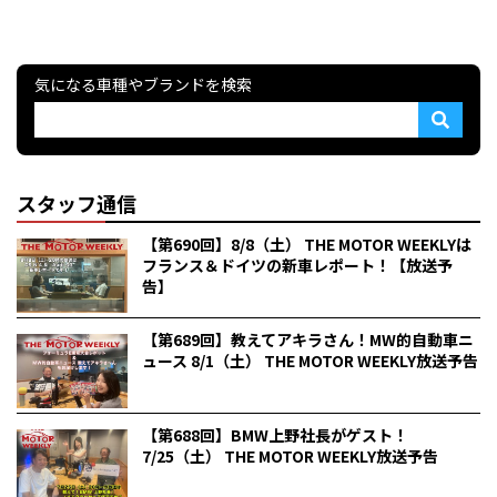
気になる車種やブランドを検索
スタッフ通信
【第690回】8/8（土） THE MOTOR WEEKLYは
フランス＆ドイツの新車レポート！【放送予
告】
【第689回】教えてアキラさん！MW的自動車ニ
ュース 8/1（土） THE MOTOR WEEKLY放送予告
【第688回】BMW上野社長がゲスト！
7/25（土） THE MOTOR WEEKLY放送予告