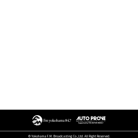
© Yokohama F.M. Broadcasting Co.,Ltd. All Right Reserved.