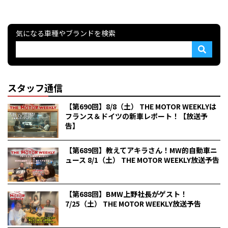
気になる車種やブランドを検索
スタッフ通信
【第690回】8/8（土） THE MOTOR WEEKLYは
フランス＆ドイツの新車レポート！【放送予
告】
【第689回】教えてアキラさん！MW的自動車ニ
ュース 8/1（土） THE MOTOR WEEKLY放送予告
【第688回】BMW上野社長がゲスト！
7/25（土） THE MOTOR WEEKLY放送予告