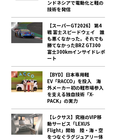
ンドネシアで電動化と軽の
技術を発信
【スーパーGT2026】 第4
戦 富士スピードウェイ 誰
も悪くなかった。それでも
勝てなかった――BRZ GT300
富士300kmインサイドレポ
ート
【BYD】日本専用軽
EV「RACCO」を投入 海
外メーカー初の軽市場参入
を支える独自技術「X-
PACK」の実力
【レクサス】究極のVIP移
動サービス「LEXUS
Flight」開始 陸・海・空
をつなぐラグジュアリー体