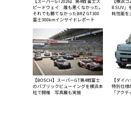
【スーパーGT2026】 第4戦 富士ス
【横浜ゴム
ピードウェイ 誰も悪くなかった。
8 SUV
それでも勝てなかった――BRZ GT300
耗性能を
富士300kmインサイドレポート
【BOSCH】スーパーGT第4戦富士
【ダイハ
のパブリックビューイングを横浜本
特別仕様
社で開催 写真展も実施
「アクテ