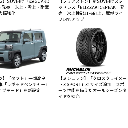
】SUV向け「iceGUARD
【ブリヂストン】新SUV向けスタ
」を発売 氷上・雪上・耐摩
ッドレス「BLIZZAK ICEPEAK」発
大幅強化
売 氷上性能11％向上、摩耗ライ
フ14％アップ
ツ】「タフト」一部改良
【ミシュラン】「クロスクライメー
車「ラギッドベンチャー」
ト 3 SPORT」31サイズ追加 スポ
ィブモード」を新設定
ーツ性能を備えたオールシーズンタ
イヤを拡充