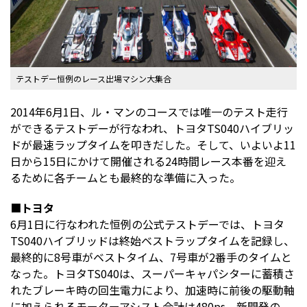
テストデー恒例のレース出場マシン大集合
2014年6月1日、ル・マンのコースでは唯一のテスト走行
ができるテストデーが行なわれ、トヨタTS040ハイブリッ
ドが最速ラップタイムを叩きだした。そして、いよいよ11
日から15日にかけて開催される24時間レース本番を迎え
るために各チームとも最終的な準備に入った。
■トヨタ
6月1日に行なわれた恒例の公式テストデーでは、トヨタ
TS040ハイブリッドは終始ベストラップタイムを記録し、
最終的に8号車がベストタイム、7号車が2番手のタイムと
なった。トヨタTS040は、スーパーキャパシターに蓄積さ
れたブレーキ時の回生電力により、加速時に前後の駆動軸
に加えられるモーターアシスト合計は480ps、新開発の