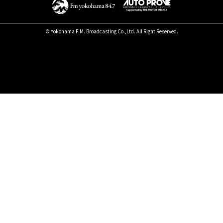
© Yokohama F.M. Broadcasting Co.,Ltd. All Right Reserved.