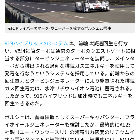
元F1ドライバーのマーク･ウェーバーを擁するポルシェ20号車
919ハイブリッドのシステム
は、前輪は減速回生を行な
い、V型4気筒ターボは通常のターボのウエストゲートに相
当する部分にタービンジェネレーターを装備し、メインタ
ーボから排出される過剰な排気ガスエネルギーを使用して
発電を行なうというシステムを採用している。前輪からの
回生電力とタービンジェネレーターにより発電された排気
ガス回生電力は、水冷リチウムイオン電池に蓄電される。
したがって、919ハイブリッドは加速時でもエネルギーを
回生できるのだ。
ポルシェは、蓄電装置としてスーパーキャパシター、フラ
イホイールジェネレーターも検討したが、最終的にA123
社製（エー・ワンツースリ）の超高出力密度のリチウムイ
オン電池がベストと結論付けている。結果的には、6MJク