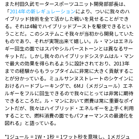
また村田久武モータースポーツユニット開発部部長は、
「
2014年の新レギュレーション
により、ついに我々のハ
イブリッド技術を全て活かした戦いを見せることができ
る。それは4輪でハイブリッドブーストを駆使できるとい
うことだ。このシステムこそ我々が当初から開発していた
ものであり、それが実現出来て嬉しい。ル・マンはエネル
ギー回生の面ではスパやシルバーストーンとは異なるサー
キットだ。しかし我々のハイブリッドシステムはル・マン
で最大の効果を得られるように設計されており、2013年
までの経験からもラップタイムに非常に大きく貢献するこ
とが分かっている。ミュルサンヌストレートのシケインに
おけるハードブレーキングで、6MJ（メガジュール）エネ
ルギーをフルに回生できるので我々にとっては非常に期待
できるところだ。ル・マンにおいて燃費は常に重要なポイ
ントだが、我々はハイブリッド・エネルギーを上手く利用
することで、燃料消費の面でもパフォーマンスの最適化を
図れる」と語っている。
*1ジュール = 1W・1秒 = 1ワット秒を意味し、1メガジュ