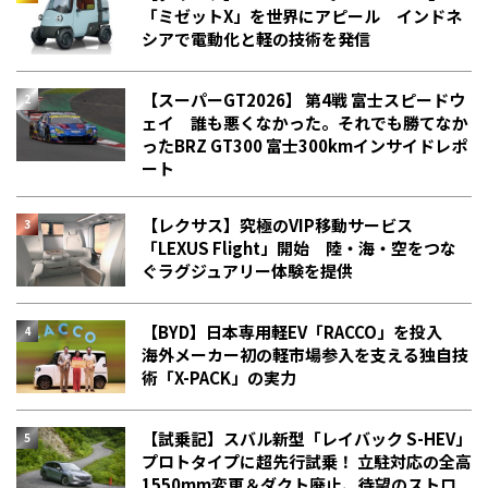
「ミゼットX」を世界にアピール インドネ
シアで電動化と軽の技術を発信
【スーパーGT2026】 第4戦 富士スピードウ
ェイ 誰も悪くなかった。それでも勝てなか
った――BRZ GT300 富士300kmインサイドレポ
ート
【レクサス】究極のVIP移動サービス
「LEXUS Flight」開始 陸・海・空をつな
ぐラグジュアリー体験を提供
【BYD】日本専用軽EV「RACCO」を投入
海外メーカー初の軽市場参入を支える独自技
術「X-PACK」の実力
【試乗記】スバル新型「レイバック S-HEV」
プロトタイプに超先行試乗！ 立駐対応の全高
1550mm変更＆ダクト廃止、待望のストロ