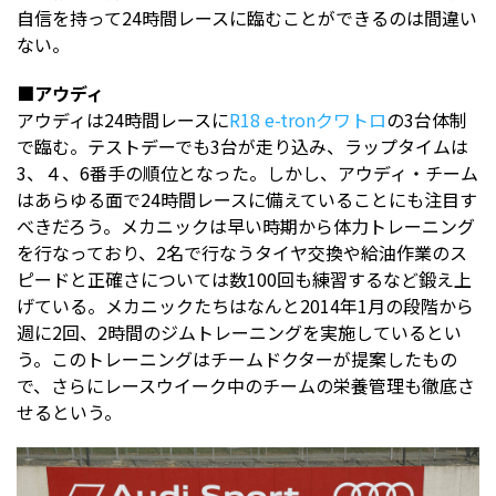
自信を持って24時間レースに臨むことができるのは間違い
ない。
■アウディ
アウディは24時間レースに
R18 e-tronクワトロ
の3台体制
で臨む。テストデーでも3台が走り込み、ラップタイムは
3、４、6番手の順位となった。しかし、アウディ・チーム
はあらゆる面で24時間レースに備えていることにも注目す
べきだろう。メカニックは早い時期から体力トレーニング
を行なっており、2名で行なうタイヤ交換や給油作業のス
ピードと正確さについては数100回も練習するなど鍛え上
げている。メカニックたちはなんと2014年1月の段階から
週に2回、2時間のジムトレーニングを実施しているとい
う。このトレーニングはチームドクターが提案したもの
で、さらにレースウイーク中のチームの栄養管理も徹底さ
せるという。