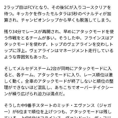
2ラップ目はFCYとなり、その後SCが入りコースクリアを
待つ。キッカケを作ったモルタラは5秒のペナルティが加
算され、チャンピオンシップから早くも脱落してしまう。
残り34分でレースが再開され、早めにアタックモードを使
う作戦をとるチームが多い。そうした中、フラインスはア
タックモードを使わず、トップのヴェアラインを交わしト
ップに浮上。ヴェアラインはマネージメント走行している
ような雰囲気もあった。
そしてメルセデスチーム2台が同時にアタックモードに入
ると、各チーム、アタックモードに入り、レース順位は激
しく動く。全車のアタックモードが終了しないと順位の整
理ができないほど混乱し、あちこちでオーバーテイクシー
ンが繰り広げられ迫力は満点だ。
そうした中9番手スタートのミッチ・エヴァンス（ジャガ
ー）が6位まで順位を上げつつも、アタックモードは残し
ている。上位6台はフラインス、ヴァンドーン、デ・フリ