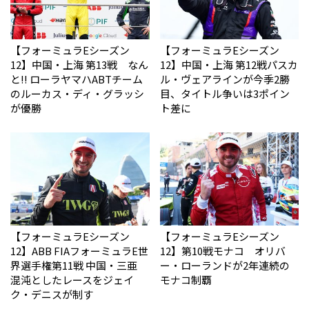
【フォーミュラEシーズン
【フォーミュラEシーズン
12】中国・上海 第13戦 なん
12】中国・上海 第12戦パスカ
と!! ローラヤマハABTチーム
ル・ヴェアラインが今季2勝
のルーカス・ディ・グラッシ
目、タイトル争いは3ポイン
が優勝
ト差に
【フォーミュラEシーズン
【フォーミュラEシーズン
12】ABB FIAフォーミュラE世
12】第10戦モナコ オリバ
界選手権第11戦 中国・三亜
ー・ローランドが2年連続の
混沌としたレースをジェイ
モナコ制覇
ク・デニスが制す