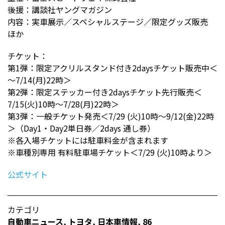
後援：講談社ヤングマガジン
内容：実車展示／スペシャルステージ／限定グッズ販売
ほか
チケット：
第1弾：限定アクリルスタンド付き2daysチケット販売中＜
～7/14(月)22時＞
第2弾：限定ステッカー付き2daysチケット先行販売＜
7/15(火)10時～7/28(月)22時＞
第3弾：一般チケット発売＜7/29 (火)10時～9/12(金)22時
＞（Day1・Day2単日券／2days 通し券）
※各入場チケットには駐車料金が含まれます
※車種別専用 有料駐車場チケット＜7/29 (火)10時より＞
公式サイト
カテゴリ
自動車ニュース
,
トヨタ
,
日本車情報​
,
86