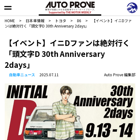
HOME
>
日本車情報​
>
トヨタ
>
86
>
【イベント】イニDファ
ンは絶対行く「頭文字D 30th Anniversary 2days」
【イベント】イニDファンは絶対行く
「頭文字D 30th Anniversary
2days」
自動車ニュース
2025.07.11
Auto Prove 編集部