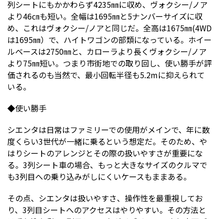
列シートにもかかわらず4235㎜に収め、ヴォクシー/ノア
より46㎝も短い。全幅は1695㎜と5ナンバーサイズに収
め、これはヴォクシー/ノアと同じだ。全高は1675㎜(4WD
は1695㎜）で、ハイトワゴンの部類になっている。ホイー
ルベースは2750㎜と、カローラより長くヴォクシー/ノア
より75㎜短い。つまり市街地での取り回し、使い勝手が評
価されるのも当然で、最小回転半径も5.2mに抑えられて
いる。
◆使い勝手
シエンタは日常はファミリーでの使用がメインで、年に数
度くらい3世代が一緒に乗るという想定だ。そのため、や
はりシートのアレンジとその際の扱いやすさが重要にな
る。3列シート車の場合、もっと大きなサイズのクルマで
も3列目への乗り込みがしにくいケースもままある。
その点、シエンタは扱いやすさ、操作性を最重視してお
り、3列目シートへのアクセスはやりやすい。その方法と