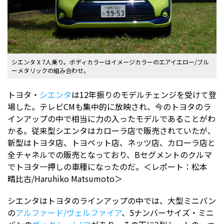
シエンタ X 7人乗り。ボディカラーはイメージカラーのエアイエロー/ブル
ーメタリックの組み合わせ。
トヨタ・
シエンタ
は12年振りのモデルチェンジを受けて登
場した。テレビCMも集中的に放映され、今のトヨタのラ
インアップの中で相当に力の入ったモデルであることがわ
かる。従来型シエンタはカローラ店で販売されていたが、
新型はトヨタ店、トヨペット店、ネッツ店、カローラ店と
全チャネルでの販売となっており、Bセグメントのクルマ
でトヨタ一押しの車種になったのだ。＜レポート：松本
晴比古/Haruhiko Matsumoto＞
シエンタはトヨタのラインアップの中では、大型ミニバン
の
アルファード/ヴェルファイア
、5ナンバーサイズ・ミニ