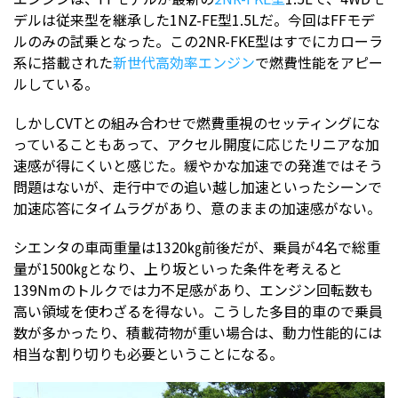
デルは従来型を継承した1NZ-FE型1.5Lだ。今回はFFモデ
ルのみの試乗となった。この2NR-FKE型はすでにカローラ
系に搭載された
新世代高効率エンジン
で燃費性能をアピー
ルしている。
しかしCVTとの組み合わせで燃費重視のセッティングにな
っていることもあって、アクセル開度に応じたリニアな加
速感が得にくいと感じた。緩やかな加速での発進ではそう
問題はないが、走行中での追い越し加速といったシーンで
加速応答にタイムラグがあり、意のままの加速感がない。
シエンタの車両重量は1320㎏前後だが、乗員が4名で総重
量が1500㎏となり、上り坂といった条件を考えると
139Nmのトルクでは力不足感があり、エンジン回転数も
高い領域を使わざるを得ない。こうした多目的車ので乗員
数が多かったり、積載荷物が重い場合は、動力性能的には
相当な割り切りも必要ということになる。