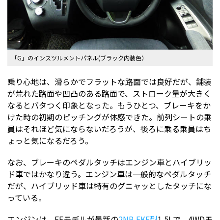
「G」のインスツルメントパネル(ブラック内装色）
乗り心地は、滑らかでフラットな路面では良好だが、舗装
が荒れた路面や凹凸のある路面で、ストローク量が大きく
なるとバタつく印象となった。もうひとつ、ブレーキをか
けた時の初期のピッチングが体感できた。前列シートの乗
員はそれほど気にならないだろうが、後ろに乗る乗員はち
ょっと気になるだろう。
なお、ブレーキのペダルタッチはエンジン車とハイブリッ
ド車ではかなり違う。エンジン車は一般的なペダルタッチ
だが、ハイブリッド車は特有のグニャッとしたタッチにな
っている。
エンジンは、FFモデルが最新の
2NR-FKE型
1.5Lで、4WDモ