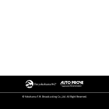
© Yokohama F.M. Broadcasting Co.,Ltd. All Right Reserved.