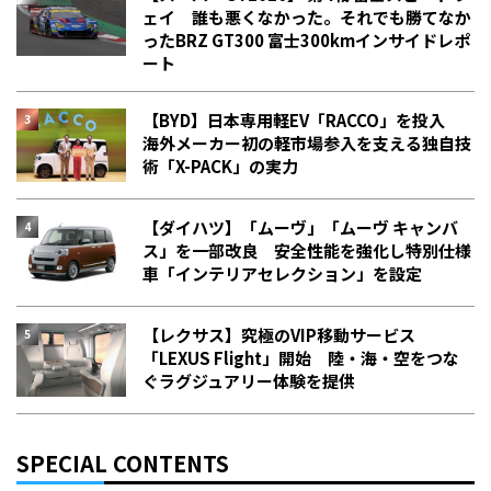
ェイ 誰も悪くなかった。それでも勝てなか
った――BRZ GT300 富士300kmインサイドレポ
ート
【BYD】日本専用軽EV「RACCO」を投入
海外メーカー初の軽市場参入を支える独自技
術「X-PACK」の実力
【ダイハツ】「ムーヴ」「ムーヴ キャンバ
ス」を一部改良 安全性能を強化し特別仕様
車「インテリアセレクション」を設定
【レクサス】究極のVIP移動サービス
「LEXUS Flight」開始 陸・海・空をつな
ぐラグジュアリー体験を提供
SPECIAL CONTENTS