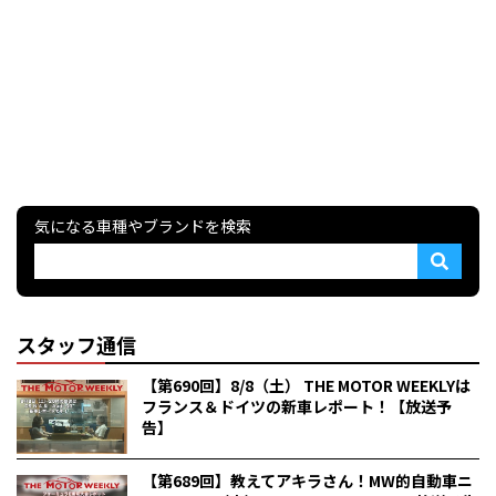
気になる車種やブランドを検索
スタッフ通信
【第690回】8/8（土） THE MOTOR WEEKLYは
フランス＆ドイツの新車レポート！【放送予
告】
【第689回】教えてアキラさん！MW的自動車ニ