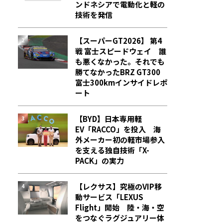
ンドネシアで電動化と軽の
技術を発信
【スーパーGT2026】 第4
戦 富士スピードウェイ 誰
も悪くなかった。それでも
勝てなかった――BRZ GT300
富士300kmインサイドレポ
ート
【BYD】日本専用軽
EV「RACCO」を投入 海
外メーカー初の軽市場参入
を支える独自技術「X-
PACK」の実力
【レクサス】究極のVIP移
動サービス「LEXUS
Flight」開始 陸・海・空
をつなぐラグジュアリー体