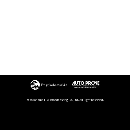
© Yokohama F.M. Broadcasting Co.,Ltd. All Right Reserved.