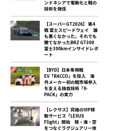
ンドネシアで電動化と軽の
技術を発信
【スーパーGT2026】 第4
戦 富士スピードウェイ 誰
も悪くなかった。それでも
勝てなかった――BRZ GT300
富士300kmインサイドレポ
ート
【BYD】日本専用軽
EV「RACCO」を投入 海
外メーカー初の軽市場参入
を支える独自技術「X-
PACK」の実力
【レクサス】究極のVIP移
動サービス「LEXUS
Flight」開始 陸・海・空
をつなぐラグジュアリー体