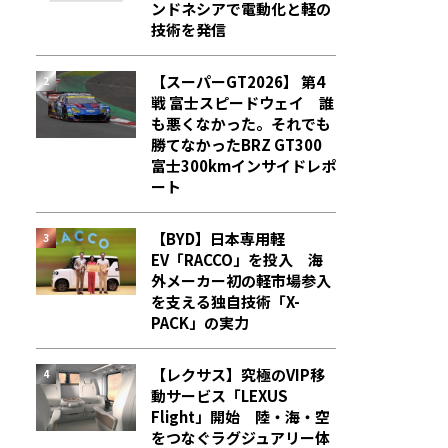
ンドネシアで電動化と軽の
技術を発信
【スーパーGT2026】 第4
戦 富士スピードウェイ 誰
も悪くなかった。それでも
勝てなかった――BRZ GT300
富士300kmインサイドレポ
ート
【BYD】日本専用軽
EV「RACCO」を投入 海
外メーカー初の軽市場参入
を支える独自技術「X-
PACK」の実力
【レクサス】究極のVIP移
動サービス「LEXUS
Flight」開始 陸・海・空
をつなぐラグジュアリー体