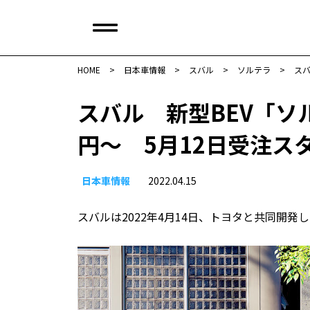
HOME
>
日本車情報​
>
スバル
>
ソルテラ
>
スバ
スバル 新型BEV「ソ
円〜 5月12日受注ス
日本車情報​
2022.04.15
スバルは2022年4月14日、トヨタと共同開