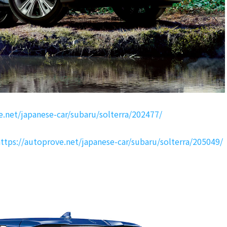
e.net/japanese-car/subaru/solterra/202477/
ttps://autoprove.net/japanese-car/subaru/solterra/205049/