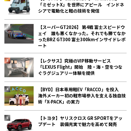
「ミゼットX」を世界にアピール インドネ
シアで電動化と軽の技術を発信
【スーパーGT2026】 第4戦 富士スピードウ
ェイ 誰も悪くなかった。それでも勝てなか
った――BRZ GT300 富士300kmインサイドレポ
ート
【レクサス】究極のVIP移動サービス
「LEXUS Flight」開始 陸・海・空をつな
ぐラグジュアリー体験を提供
【BYD】日本専用軽EV「RACCO」を投入
海外メーカー初の軽市場参入を支える独自技
術「X-PACK」の実力
【トヨタ】ヤリスクロス GR SPORTをアッ
プデート 装備充実で魅力を高めて発売