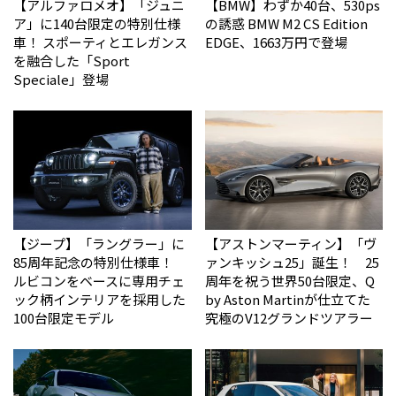
【アルファロメオ】「ジュニ
【BMW】わずか40台、530ps
ア」に140台限定の特別仕様
の誘惑 BMW M2 CS Edition
車！ スポーティとエレガンス
EDGE、1663万円で登場
を融合した「Sport
Speciale」登場
【ジープ】「ラングラー」に
【アストンマーティン】「ヴ
85周年記念の特別仕様車！
ァンキッシュ25」誕生！ 25
ルビコンをベースに専用チェ
周年を祝う世界50台限定、Q
ック柄インテリアを採用した
by Aston Martinが仕立てた
100台限定モデル
究極のV12グランドツアラー