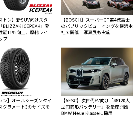
ストン】新SUV向けスタ
【BOSCH】スーパーGT第4戦富士
LIZZAK ICEPEAK」発
のパブリックビューイングを横浜本
性能11％向上、摩耗ライ
社で開催 写真展も実施
ップ
ラン】オールシーズンタイ
【AESC】次世代EV向け「46120大
スクラメート3のサイズを
型円筒形バッテリー」を量産開始
BMW Neue Klasseに採用