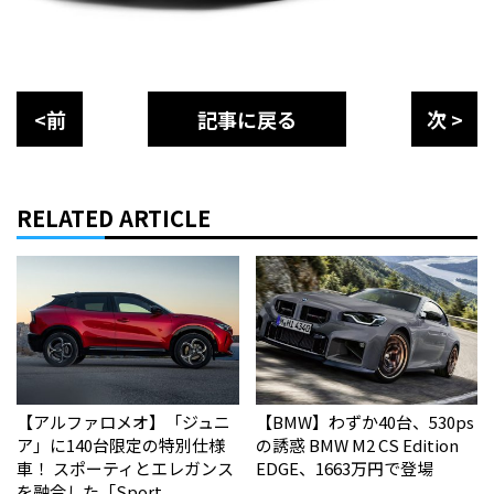
<前
記事に戻る
次 >
RELATED ARTICLE
【アルファロメオ】「ジュニ
【BMW】わずか40台、530ps
ア」に140台限定の特別仕様
の誘惑 BMW M2 CS Edition
車！ スポーティとエレガンス
EDGE、1663万円で登場
を融合した「Sport