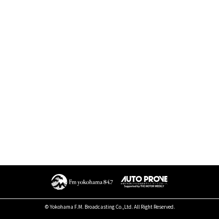
© Yokohama F.M. Broadcasting Co.,Ltd. All Right Reserved.