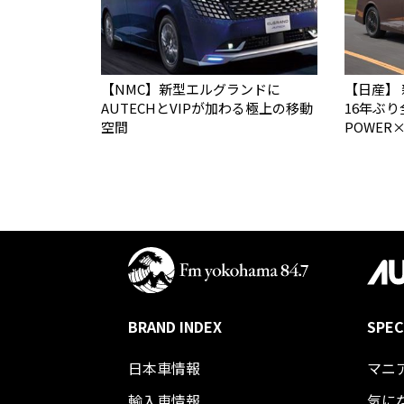
【NMC】新型エルグランドに
【日産】
AUTECHとVIPが加わる極上の移動
16年ぶり
空間
POWER×
BRAND INDEX
SPEC
日本車情報​
マニ
輸入車情報
気に