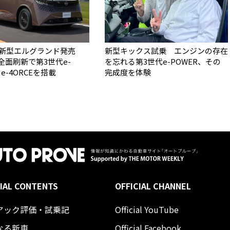
 新型エルグランド発売
新型キックス試乗 エンジンの存在
全面刷新で第3世代e-
を忘れる第3世代e-POWER、その
e-4ORCEを搭載
完成度を体験
IAL CONTENTS
OFFICIAL CHANNEL
アック評価・試乗記
Official YouTube
なる新車
Official Facebook