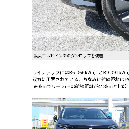
試乗車は19インチのダンロップを装着
ラインアップにはB6（66kWh）とB9（91k
双方に用意されている。ちなみに航続距離はFWDのB
580kmでリーフe+の航続距離が458kmと