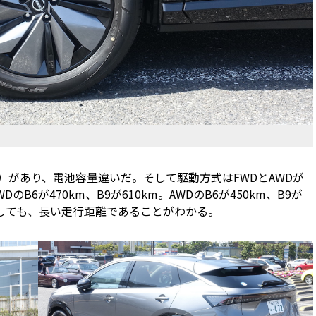
Wh）があり、電池容量違いだ。そして駆動方式はFWDとAWDが
6が470km、B9が610km。AWDのB6が450km、B9が
比較しても、長い走行距離であることがわかる。