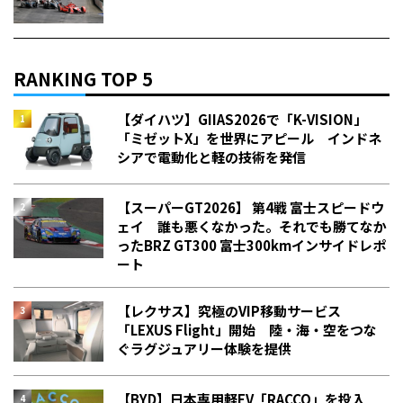
RANKING TOP 5
【ダイハツ】GIIAS2026で「K-VISION」
「ミゼットX」を世界にアピール インドネ
シアで電動化と軽の技術を発信
【スーパーGT2026】 第4戦 富士スピードウ
ェイ 誰も悪くなかった。それでも勝てなか
った――BRZ GT300 富士300kmインサイドレポ
ート
【レクサス】究極のVIP移動サービス
「LEXUS Flight」開始 陸・海・空をつな
ぐラグジュアリー体験を提供
【BYD】日本専用軽EV「RACCO」を投入