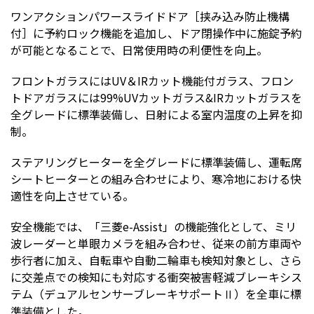
ワンアクションパワースライドドア［挟み込み防止機構
付］に予約ロック機能を追加し、ドア閉操作中に施錠予約
が可能となることで、日常使用時の利便性を向上。
フロントガラスにはUV＆IRカット機能付ガラス、フロン
トドアガラスには99%UVカットガラス&IRカットガラスを
全グレードに標準装備し、日射による室内温度の上昇を抑
制。
ステアリングヒーターを全グレードに標準装備し、運転席
シートヒーターとの組み合わせにより、寒冷地における快
適性を向上させている。
安全機能では、「三菱e-Assist」の機能強化として、ミリ
波レーダーと単眼カメラを組み合わせ、従来の前方車両や
歩行者に加え、自転車や自動二輪車も検知対象とし、さら
に交差点での検知にも対応する衝突被害軽減ブレーキシス
テム（デュアルセンサーブレーキサポートⅡ）を全車に標
準装備とした。