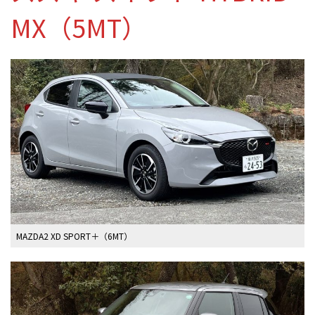
MX（5MT）
MAZDA2 XD SPORT＋（6MT）