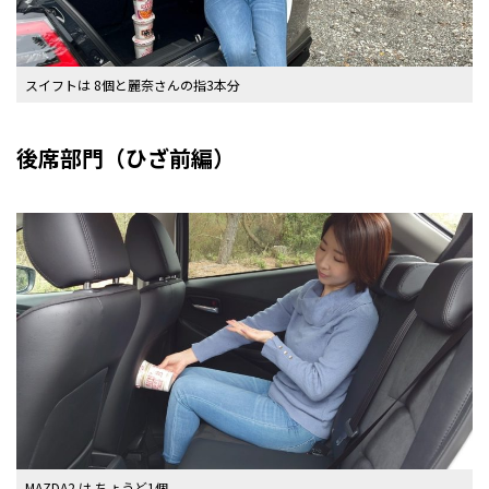
スイフトは 8個と麗奈さんの指3本分
後席部門（ひざ前編）
MAZDA2 は ちょうど1個