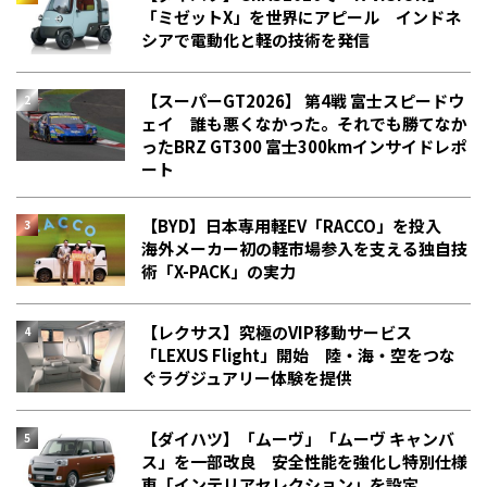
「ミゼットX」を世界にアピール インドネ
シアで電動化と軽の技術を発信
【スーパーGT2026】 第4戦 富士スピードウ
ェイ 誰も悪くなかった。それでも勝てなか
った――BRZ GT300 富士300kmインサイドレポ
ート
【BYD】日本専用軽EV「RACCO」を投入
海外メーカー初の軽市場参入を支える独自技
術「X-PACK」の実力
【レクサス】究極のVIP移動サービス
「LEXUS Flight」開始 陸・海・空をつな
ぐラグジュアリー体験を提供
【ダイハツ】「ムーヴ」「ムーヴ キャンバ
ス」を一部改良 安全性能を強化し特別仕様
車「インテリアセレクション」を設定