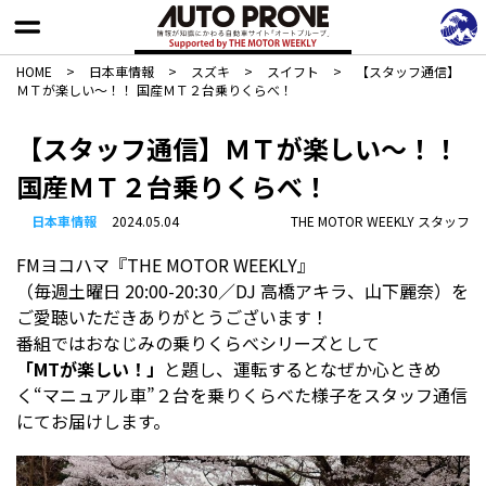
HOME
>
日本車情報​
>
スズキ
>
スイフト
>
【スタッフ通信】
ＭＴが楽しい～！！ 国産ＭＴ２台乗りくらべ！
【スタッフ通信】ＭＴが楽しい～！！
国産ＭＴ２台乗りくらべ！
日本車情報​
2024.05.04
THE MOTOR WEEKLY スタッフ
FMヨコハマ『THE MOTOR WEEKLY』
（毎週土曜日 20:00-20:30／DJ 高橋アキラ、山下麗奈）を
ご愛聴いただきありがとうございます！
番組ではおなじみの乗りくらべシリーズとして
「MTが楽しい！」
と題し、運転するとなぜか心ときめ
く“マニュアル車”２台を乗りくらべた様子をスタッフ通信
にてお届けします。