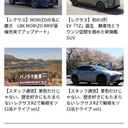
【レクサス】MORIZOの名に
【レクサス】初の3列
磨き LBX MORIZO RRが装
EV『TZ』誕生 静粛性とラ
備充実でアップデート」
ウンジ空間を極めた新旗艦
SUV
【スタッフ通信】景色だけじ
【スタッフ通信】景色だけじ
ゃない、歴史好きにもたまら
ゃない、歴史好きにもたまら
ない レクサスRZで箱根をソ
ない レクサスRZで箱根をソ
ロ活ドライブ vol2
ロ活ドライブ vol1