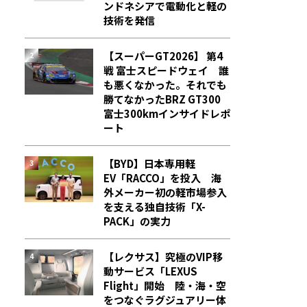
ンドネシアで電動化と軽の
技術を発信
【スーパーGT2026】 第4
戦 富士スピードウェイ 誰
も悪くなかった。それでも
勝てなかった――BRZ GT300
富士300kmインサイドレポ
ート
【BYD】日本専用軽
EV「RACCO」を投入 海
外メーカー初の軽市場参入
を支える独自技術「X-
PACK」の実力
【レクサス】究極のVIP移
動サービス「LEXUS
Flight」開始 陸・海・空
をつなぐラグジュアリー体