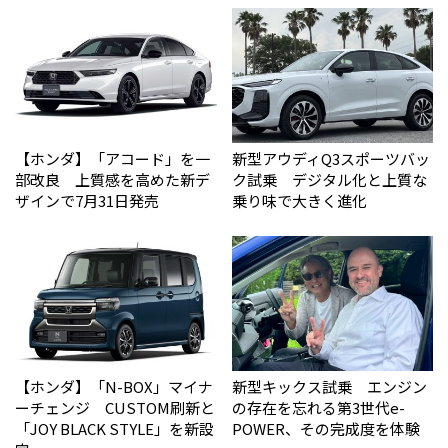
【ホンダ】「アコード」を一
新型アウディQ3スポーツバッ
部改良 上質感を高めた新デ
ク試乗 デジタル化と上質な
ザインで7月31日発売
乗り味で大きく進化
【ホンダ】「N-BOX」マイナ
新型キックス試乗 エンジン
ーチェンジ CUSTOM刷新と
の存在を忘れる第3世代e-
「JOY BLACK STYLE」を新設
POWER、その完成度を体験