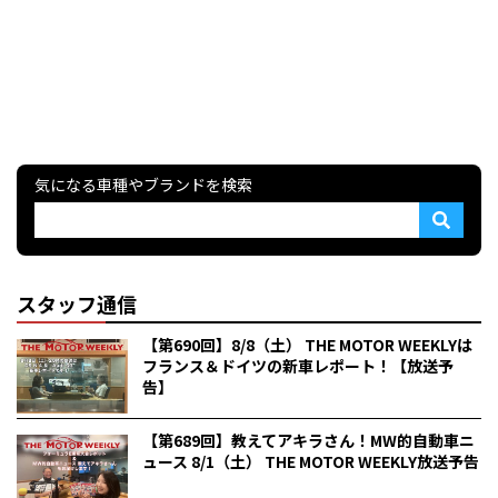
気になる車種やブランドを検索
スタッフ通信
【第690回】8/8（土） THE MOTOR WEEKLYは
フランス＆ドイツの新車レポート！【放送予
告】
【第689回】教えてアキラさん！MW的自動車ニ
ュース 8/1（土） THE MOTOR WEEKLY放送予告