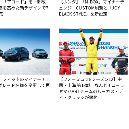
】「アコード」を一部改
【ホンダ】「N-BOX」マイナーチ
感を高めた新デザインで7
ェンジ CUSTOM刷新と「JOY
売
BLACK STYLE」を新設定
】フィットのマイナーチェ
【フォーミュラEシーズン12】中
グレード名称を変更して再
国・上海 第13戦 なんと!! ローラ
ヤマハABTチームのルーカス・デ
ィ・グラッシが優勝