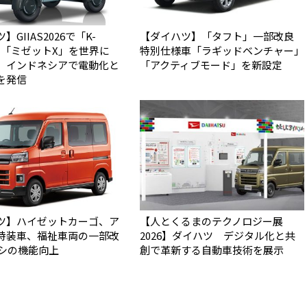
GIIAS2026で「K-
【ダイハツ】「タフト」一部改良
N」「ミゼットX」を世界に
特別仕様車「ラギッドベンチャー」
 インドネシアで電動化と
「アクティブモード」を新設定
を発信
ツ】ハイゼットカーゴ、ア
【人とくるまのテクノロジー展
特装車、福祉車両の一部改
2026】ダイハツ デジタル化と共
アシの機能向上
創で革新する自動車技術を展示