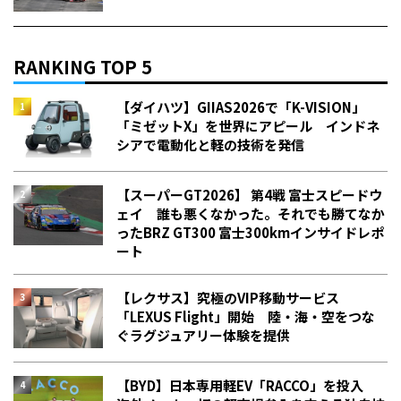
RANKING TOP 5
【ダイハツ】GIIAS2026で「K-VISION」
「ミゼットX」を世界にアピール インドネ
シアで電動化と軽の技術を発信
【スーパーGT2026】 第4戦 富士スピードウ
ェイ 誰も悪くなかった。それでも勝てなか
った――BRZ GT300 富士300kmインサイドレポ
ート
【レクサス】究極のVIP移動サービス
「LEXUS Flight」開始 陸・海・空をつな
ぐラグジュアリー体験を提供
【BYD】日本専用軽EV「RACCO」を投入